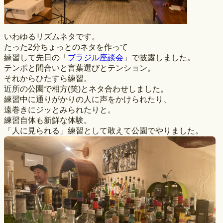
いわゆるリズムネタです。
たった2分ちょっとのネタを作って
練習して先日の「
ブラジル座談会
」で披露しました。
テンポと間合いと言葉選びとテンション。
それからひたすら練習。
近所の公園で相方(笑)とネタ合わせしました。
練習中に通りがかりの人に声をかけられたり、
遠巻きにジッとみられたりと。
練習自体も新鮮な体験。
「人に見られる」練習として敢えて公園でやりました。