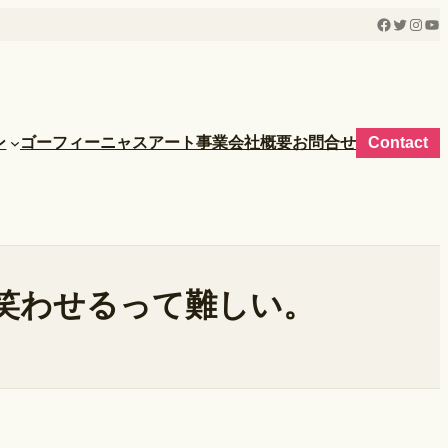
Facebook
Twitter
Insta
Yo
ン
ゴーフィーニャス
アート事業
会社概要
お問合せ
Contact
笑わせるって難しい。