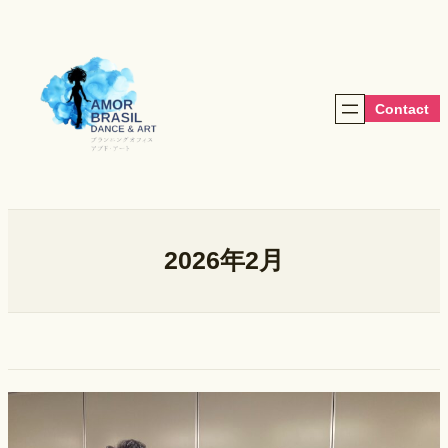
内
容
を
ス
キ
Contact
ッ
プ
2026年2月