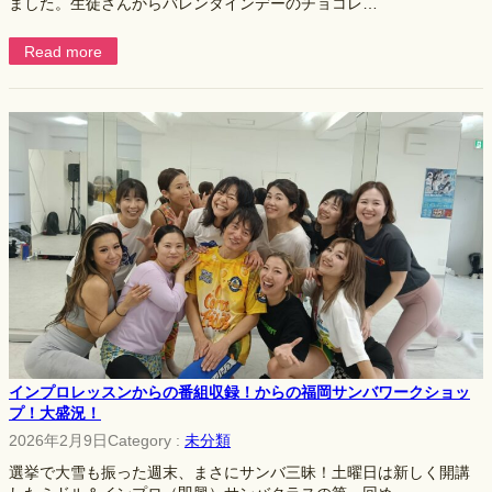
ました。生徒さんからバレンタインデーのチョコレ…
Read more
インプロレッスンからの番組収録！からの福岡サンバワークショッ
プ！大盛況！
2026年2月9日
Category :
未分類
選挙で大雪も振った週末、まさにサンバ三昧！土曜日は新しく開講