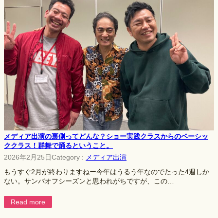
メディア出演の裏側ってどんな？ショー実践クラスからのベーシッ
ククラス！群舞で踊るということ。
2026年2月25日
Category :
メディア出演
もうすぐ2月が終わりますねー今年はうるう年なのでたった4週しか
ない。サンバオフシーズンと思われがちですが、この…
Read more