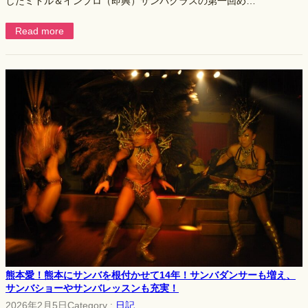
したミドル＆インプロ（即興）サンバクラスの第一回め…
Read more
熊本愛！熊本にサンバを根付かせて14年！サンバダンサーも増え、
サンバショーやサンバレッスンも充実！
2026年2月5日
Category :
日記