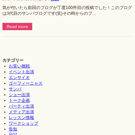
気が付いたら前回のブログが丁度100件目の投稿でした！このブログ
は3代目のサンバブログです(笑)その時からのブ…
Read more
カテゴリー
お笑い挑戦
イベント出演
エンサイオ
ゴーフィーニャス
サンバ
ショー出演
トーク企画
パーティ出演
メディア出演
レッスン情報
ワークショップ
告知
日記