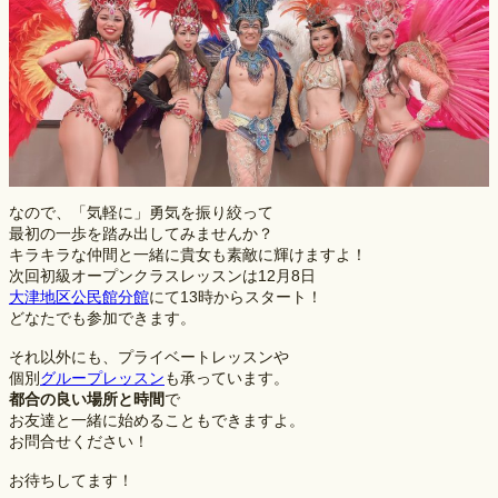
なので、「気軽に」勇気を振り絞って
最初の一歩を踏み出してみませんか？
キラキラな仲間と一緒に貴女も素敵に輝けますよ！
次回初級オープンクラスレッスンは12月8日
大津地区公民館分館
にて13時からスタート！
どなたでも参加できます。
それ以外にも、プライベートレッスンや
個別
グループレッスン
も承っています。
都合の良い場所と時間
で
お友達と一緒に始めることもできますよ。
お問合せください！
お待ちしてます！