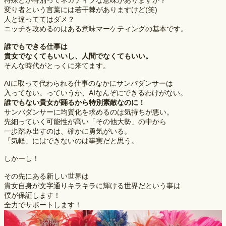
特殊とか特別ってネガティブな意味がありますか？
変り者という言葉には若干棘がありますけど(笑)
人と違っててはダメ？
ニッチを攻めるのはある意味マーケティングの基本です。
誰でもできる仕事は
貴女でなくてもいいし、人間でなくてもいい。
そんな時代がとっくに来てます。
AIに取って代わられる仕事のなかにサンバダンサーは
入ってない。っていうか、AIなんぞにできるわけがない。
誰でもない貴女が踊るから特別素敵なのに！
サンバダンサーに均質化を求めるのは気持ちが悪い。
先細っていく可能性が高い「その他大勢」の中から
一歩踏み出すのは、確かに勇気がいる。
「気軽」にはできないのは事実だと思う。
しかーし！
その先にある新しい世界は
貴女自身が文字通りキラキラに輝ける世界だという事は
僕が保証します！
全力でサポートします！