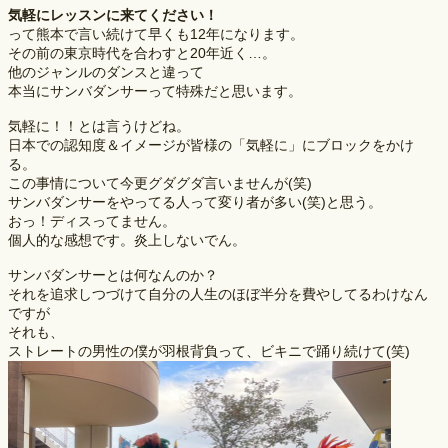
気軽にレッスンに来てください！
って熊本で言い続けて早くも12年になります。
その前の東京時代を合わすと20年近く…。
他のジャンルのダンスと違って
本当にサンバダンサーって特殊だと思います。
気軽に！！とは言うけどね。
日本での認知度＆イメージが皆様の「気軽に」にブロックをかけ
る。
この事情について今更グダグダ言いませんが(笑)
サンバダンサーをやってる人って変り者が多い(笑)と思う。
おっ！ディスってません。
個人的な感想です。炎上しないでん。
サンバダンサーとは何なんのか？
それを追求しつづけて自分の人生のほぼ半分を費やしてるわけなん
ですが
それも、
ストレートの男性の僕が羽根背負って、ビキニで踊り続けて(笑)