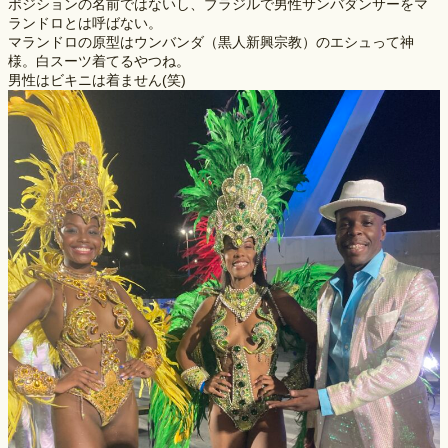
ポジションの名前ではないし、ブラジルで男性サンバダンサーをマ
ランドロとは呼ばない。
マランドロの原型はウンバンダ（黒人新興宗教）のエシュって神
様。白スーツ着てるやつね。
男性はビキニは着ません(笑)