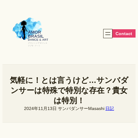
内
容
を
ス
キ
Contact
ッ
プ
気軽に！とは言うけど…サンバダ
ンサーは特殊で特別な存在？貴女
は特別！
2024年11月13日
サンバダンサーMasashi
日記