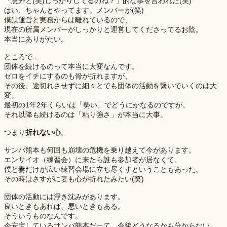
「意外と(笑)しっかりしてるのね？」的な事を言われた(笑)
はい、ちゃんとやってます。メンバーが(笑)
僕は運営と実務からは離れているので、
現在の所属メンバーがしっかりと運営してくださってるお陰。
本当にありがたい。
ところで…
団体を続けるのって本当に大変なんです。
ゼロをイチにするのも骨が折れますが、
その後、途切れさせずに細々とでも団体の活動を繋いでいくのは大
変。
最初の1年2年くらいは「勢い」でどうにかなるのですが、
それ以降も続けるのは「粘り強さ」が本当に大事。
つまり
折れない心
。
サンバ熊本も何回も崩壊の危機を乗り越えて今があります。
エンサイオ（練習会）に来たら誰も参加者が居なくて、
僕と妻だけが広い練習会場に立ち尽くすということもあった。
その時はさすがに妻も心が折れたみたい(笑)
団体の活動には浮き沈みがあります。
良いときもあれば、悪いときもある。
そういうものなんです。
今安定しているサンバ熊本だって、今後どうなるかも分からない。