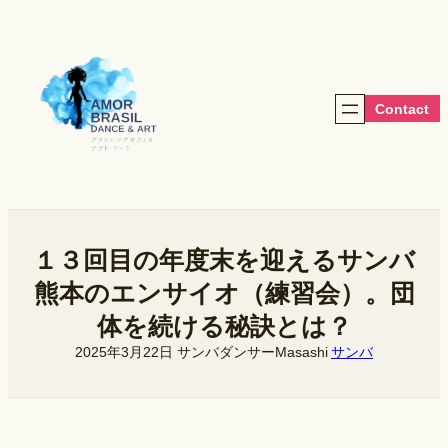
内
容
を
ス
キ
Contact
ッ
プ
１３回目の年度末を迎えるサンバ
熊本のエンサイオ（練習会）。団
体を続ける秘訣とは？
2025年3月22日
サンバダンサーMasashi
サンバ