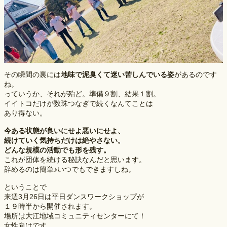
その瞬間の裏には
地味で泥臭くて迷い苦しんでいる姿
があるのです
ね。
っていうか、それが殆ど。準備９割、結果１割。
イイトコだけが数珠つなぎで続くなんてことは
あり得ない。
今ある状態が良いにせよ悪いにせよ、
続けていく気持ちだけは絶やさない。
どんな規模の活動でも形を残す。
これが団体を続ける秘訣なんだと思います。
辞めるのは簡単♪いつでもできますしね。
ということで
来週3月26日は平日ダンスワークショップが
１９時半から開催されます。
場所は大江地域コミュニティセンターにて！
女性向けです。