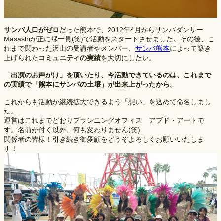
サンバ人口がゼロ
だった熊本で、2012年4月からサンバダンサー
Masashiが正に裸一貫(笑)で活動をスタートさせました。その後、こ
れまで関わった沢山の受講者やメンバー、
サンバ熊本
によって築き
上げられた
コミュニティの実績
を大切にしたい。
「
出演のお声がけ」を頂いたり、今活動できているのは、これまで
の実績で「熊本にサンバの土壌」が出来上がったから。
これからも活動が継続拡大できるよう「想い」を込めて命名しまし
た。
運営はこれまでどおりプランニングオフィス アブド・アートで
す。名前が付く以外、何も変わりません(笑)
関係者の皆様！引き続き御愛顧をどうぞよろしくお願いいたしま
す！