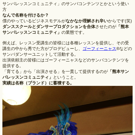
サンバレッスンコミュニティ」のサンバコンテンツとかという使い
方
なんで名称を付けるか？
僕のやっているビジネスモデルが
なかなか理解され辛い
からです(笑)
ダンススクールとダンサープロダクションを合体
させたのが
「熊本
サンバレッスンコミュニティ」
の業態です。
例えば、レッスン受講生の皆様には各種レッスンを提供し、その受
講生の中から秀でた方がプロデビューし、
ゴーフィーニャス
®などの
サンバダンサーユニットして活動する。
出演依頼主の皆様にはゴーフィーニャスなどのサンバコンテンツを
提供する。
「育てる」から「出演させる」を一貫して提供するのが
「熊本サン
バレッスンコミュニティ」
ということ。
実績は名称（ブランド）に蓄積する。