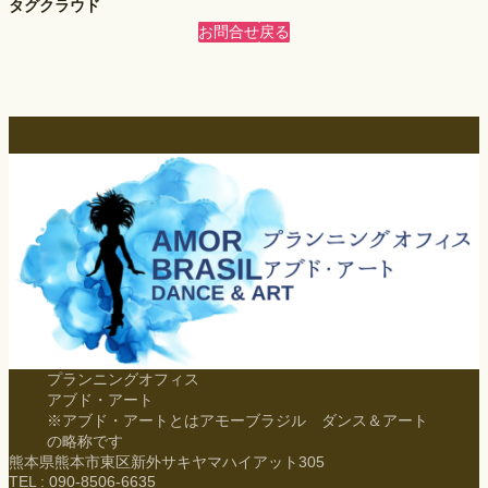
タグクラウド
お問合せ
戻る
プランニングオフィス
アブド・アート
※アブド・アートとはアモーブラジル ダンス＆アート
の略称です
熊本県熊本市東区新外サキヤマハイアット305
TEL : 090-8506-6635