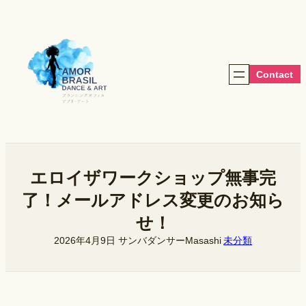
内
容
を
ス
キ
Contact
ッ
プ
エロイザワークショップ無事完
了！メールアドレス変更のお知ら
せ！
2026年4月9日
サンバダンサーMasashi
未分類