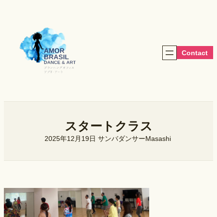
内
容
を
ス
キ
Contact
ッ
プ
スタートクラス
2025年12月19日
サンバダンサーMasashi