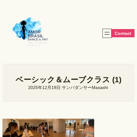
内
容
を
ス
キ
Contact
ッ
プ
ベーシック＆ムーブクラス (1)
2025年12月19日
サンバダンサーMasashi