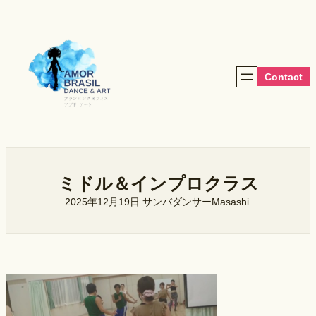
内
容
を
ス
キ
Contact
ッ
プ
ミドル＆インプロクラス
2025年12月19日
サンバダンサーMasashi