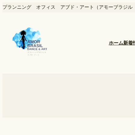
内
プランニング オフィス アブド・アート（アモーブラジル
容
を
ス
キ
ッ
ホーム
新着
プ