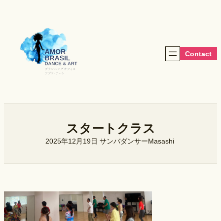
内
容
を
ス
キ
Contact
ッ
プ
スタートクラス
2025年12月19日
サンバダンサーMasashi