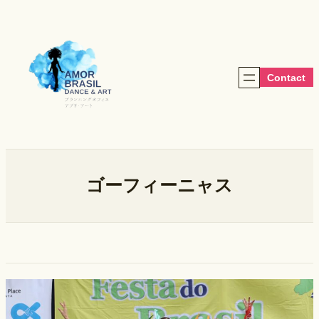
内
容
を
ス
キ
Contact
ッ
プ
ゴーフィーニャス