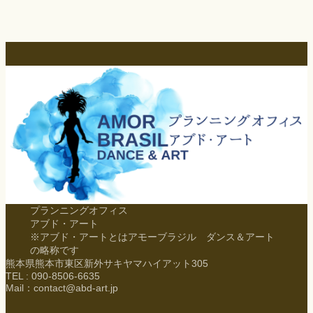
プランニングオフィス
アブド・アート
※アブド・アートとはアモーブラジル ダンス＆アート
の略称です
熊本県熊本市東区新外サキヤマハイアット305
TEL : 090-8506-6635
Mail：contact@abd-art.jp